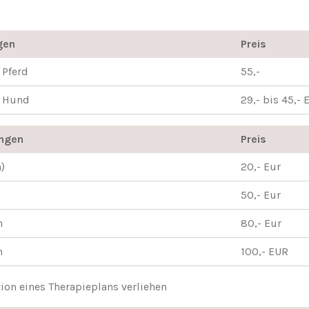
gen
Preis
 Pferd
55,-
g Hund
29,- bis 45,- 
ngen
Preis
)
20,- Eur
50,- Eur
n
80,- Eur
n
100,- EUR
ion eines Therapieplans verliehen