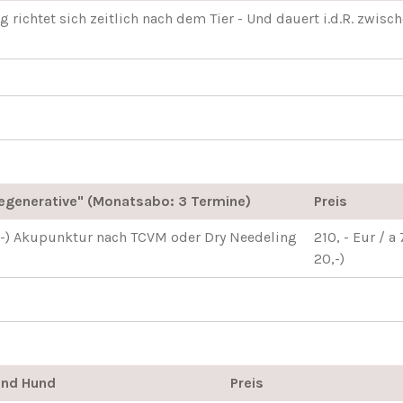
richtet sich zeitlich nach dem Tier - Und dauert i.d.R. zwisc
egenerative" (Monatsabo: 3 Termine)
Preis
er-) Akupunktur nach TCVM oder Dry Needeling
210, - Eur / a
20,-)
und Hund
Preis